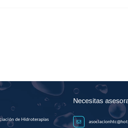
Necesitas asesor
ciación de Hidroterapias
asociacionhtc@hot